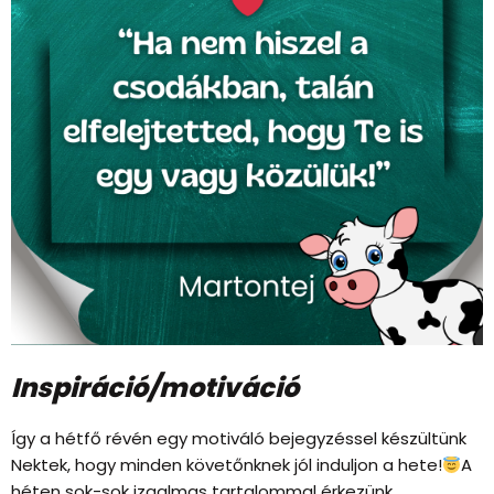
Inspiráció/motiváció
Így a hétfő révén egy motiváló bejegyzéssel készültünk
Nektek, hogy minden követőnknek jól induljon a hete!
A
héten sok-sok izgalmas tartalommal érkezünk,