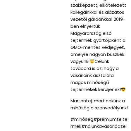
szakképzett, elkötelezett
kollégáinkkal és alázatos
vezetői gárdánkkal. 2019-
ben elnyertük
Magyarország első
tejtermék gyártójaként a
GMO-mentes védjegyet,
amelyre nagyon büszkék
vagyunk!
Célunk
továbbra is az, hogy a
vásárlóink asztalára
magas minőségű
tejtermékek kerüljenek!
Martontej, mert nekünk a
minőség a szenvedélyünk!
#minőség#prémiumtejte
rmék#nálunkavásárlóazel