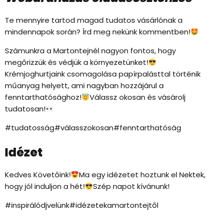
Te mennyire tartod magad tudatos vásárlónak a
mindennapok során? Írd meg nekünk kommentben!
Számunkra a Martontejnél nagyon fontos, hogy
megőrizzük és védjük a környezetünket!
Krémjoghurtjaink csomagolása papírpalásttal történik
műanyag helyett, ami nagyban hozzájárul a
fenntarthatósághoz!
Válassz okosan és vásárolj
tudatosan!
#tudatosság#válasszokosan#fenntarthatóság
Idézet
Kedves Követőink!
Ma egy idézetet hoztunk el Nektek,
hogy jól induljon a hét!
Szép napot kívánunk!
#inspirálódjvelünk#idézetekamartontejtől