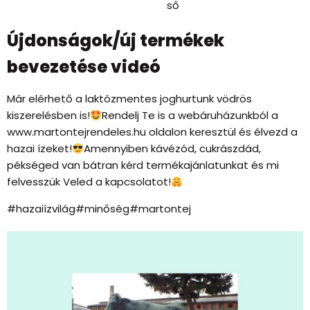
ső
Újdonságok/új termékek
bevezetése videó
Már elérhető a laktózmentes joghurtunk vödrös
kiszerelésben is!
Rendelj Te is a webáruházunkból a
www.martontejrendeles.hu oldalon keresztül és élvezd a
hazai ízeket!
Amennyiben kávézód, cukrászdád,
pékséged van bátran kérd termékajánlatunkat és mi
felvesszük Veled a kapcsolatot!
#hazaiízvilág#minőség#martontej