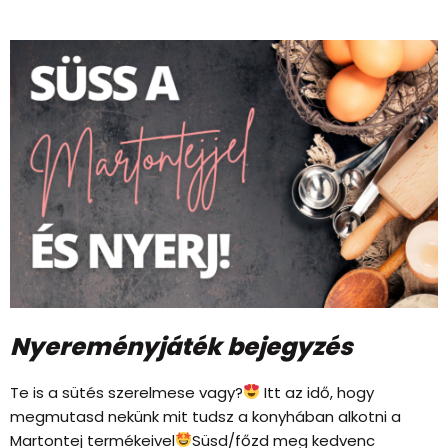
Nyereményjáték bejegyzés
Te is a sütés szerelmese vagy?
Itt az idő, hogy
megmutasd nekünk mit tudsz a konyhában alkotni a
Martontej termékeivel
Süsd/főzd meg kedvenc