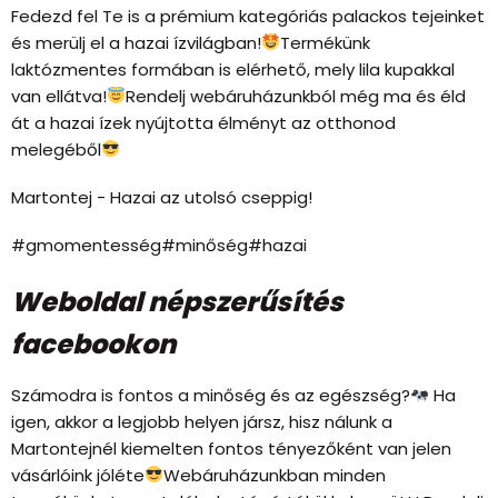
Fedezd fel Te is a prémium kategóriás palackos tejeinket
és merülj el a hazai ízvilágban!
Termékünk
laktózmentes formában is elérhető, mely lila kupakkal
van ellátva!
Rendelj webáruházunkból még ma és éld
át a hazai ízek nyújtotta élményt az otthonod
melegéből
Martontej - Hazai az utolsó cseppig!
#gmomentesség#minőség#hazai
Weboldal népszerűsítés
facebookon
Számodra is fontos a minőség és az egészség?
Ha
igen, akkor a legjobb helyen jársz, hisz nálunk a
Martontejnél kiemelten fontos tényezőként van jelen
vásárlóink jóléte
Webáruházunkban minden