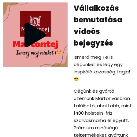
Vállalkozás
bemutatása
videós
bejegyzés
Ismerd meg Te is
cégünket és légy egy
inspiráló közösség tagja!
Cégünk és gyártó
üzemünk Martonvásáron
található, ahol több, mint
1400 holstein-fríz
szarvasmarha él együtt.
Prémium minőségű
tejtermékeket gyártunk