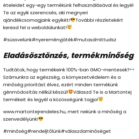
ételeidet egy-egy termékünk felhasználásával és legyél
Te az egyik szerencsés, aki megnyeri
ajándékcsomagjaink egyikét!
További részletekért
keresd fel a weboldalunkat!
#süssvelünk#nyereményjáték#mutasdmittudsz
Eladásösztönzés, termékminőség
Tudtátok, hogy termékeink 100%-ban GMO-mentesek?
Számunkra az egészség, a környezetvédelem és a
minőség prioritást élvez, ezért minden termékünk
génmódosítás nélkül készül!
Válaszd Te is a Martontej
termékeit és legyél a közösségünk tagja!
www.martontejrendeles.hu, mert nekünk a minőség a
szenvedélyünk!
#minőség#rendeljtőlünk#válaszdaminőséget