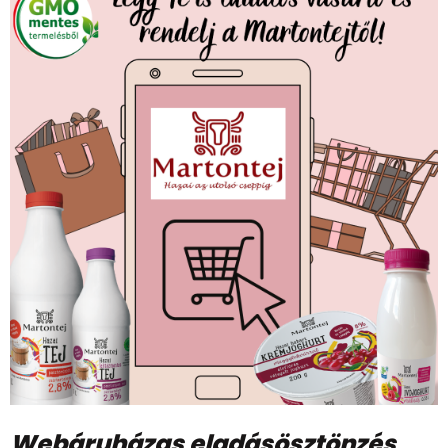
Webáruházas eladásösztönzés