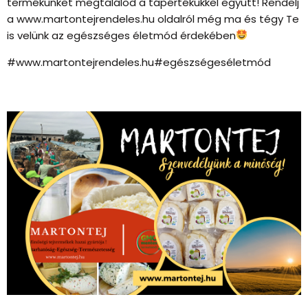
termékünket megtalálod a tápértékükkel együtt! Rendelj
a www.martontejrendeles.hu oldalról még ma és tégy Te
is velünk az egészséges életmód érdekében
#www.martontejrendeles.hu#egészségeséletmód