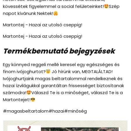
kövessétek figyelemmel a social felületeinket!
Szép
napot kívánunk Nektek!
Martontej - Hazai az utolsó cseppig!
Martontej - Hazai az utolsó cseppig!
Termékbemutató bejegyzések
Egy könnyed reggeli mellé keresel egy egészséges és
finom ivójoghurtot?
Jó hírünk van, MEGTALÁLTAD!
Ivójoghurtjaink magas beltartalommal rendelkeznek és
hazai ízvilágukkal garantáltan frissességet biztosítanak
számodra!
Válaszd Te is a minőséget, válaszd Te is a
Martontejet!
#magasbeltartalom#hazai#minőség